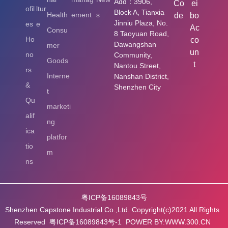
Add：3906,
Co
ei
ofil
ltur
Block A, Tianxia
Health
ement
s
de
bo
Jinniu Plaza, No.
es
e
Ac
Consu
8 Taoyuan Road,
Ho
co
Dawangshan
mer
un
no
Community,
Goods
t
Nantou Street,
rs
Interne
Nanshan District,
&
Shenzhen City
t
Qu
marketi
alif
ng
ica
platfor
tio
m
ns
粤ICP备16089843号
Shenzhen Capstone Industrial Co.,Ltd. Copyright(c)2021 All Rights
Reserved 粤ICP备16089843号-1 POWER BY:WWW.300.CN