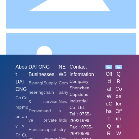
Abou
DATONG
NE
Contact
Off
Q
t
Businesses
WS
Information
Company:
ici
R
DAT
Bioengi
Supply
Com
Shenzhen
al
Co
ONG
neering
chain
pany
Capstone
W
de
Co
Co
Industrial
&
service
New
eC
for
mp
mp
Co.,Ltd.
Derivati
and
s
ha
Off
Tel：0755-
an
an
t
ici
ve
private
Indu
26921699
y
y
Q
al
Fax：0755-
Functio
capital
stry
26910599
R
W
Pr
Cu
nal
manag
New